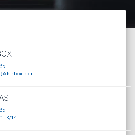
BOX
85
on@danibox.com
AS
85
7113/14