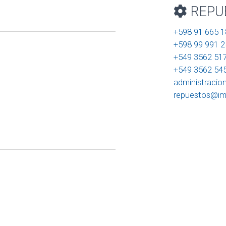
REPU
+598 91 665 1
+598 99 991 2
+549 3562 51
+549 3562 54
administraci
repuestos@im