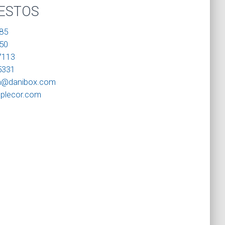
ESTOS
85
50
7113
5331
on@danibox.com
plecor.com