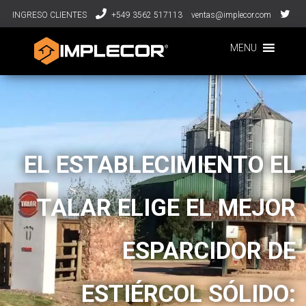
INGRESO CLIENTES
+549 3562 517113
ventas@implecor.com
MENU
EL ESTABLECIMIENTO EL
TALAR ELIGE EL MEJOR
ESPARCIDOR DE
ESTIÉRCOL SÓLIDO: