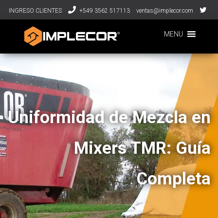
INGRESO CLIENTES
+549 3562 517113
ventas@implecor.com
MENU
Uniformidad de Mezcla en
Mixers TMR: Guía
Completa