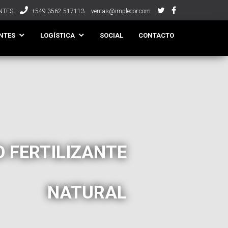
NTES
+549 3562 517113
ventas@implecor.com
NTES
LOGÍSTICA
SOCIAL
CONTACTO
 FERTILIZANTE
NATURAL