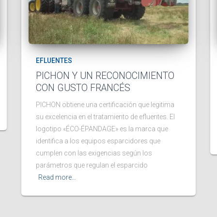
EFLUENTES
PICHON Y UN RECONOCIMIENTO
CON GUSTO FRANCÉS
PICHON obtiene una certificación que legitima
su excelencia en el tratamiento de efluentes. El
logotipo «ÉCO-ÉPANDAGE» es la marca que
identifica a los equipos esparcidores que
cumplen con las exigencias según los
parámetros que regulan el esparcido
Read more…